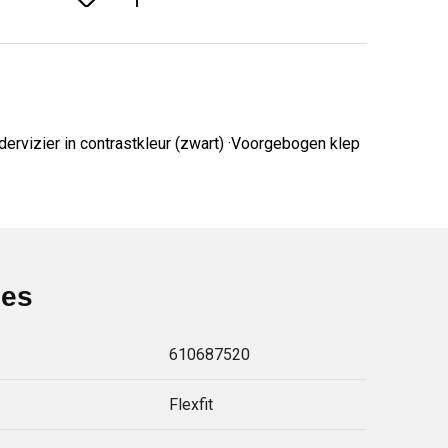
dervizier in contrastkleur (zwart) ·Voorgebogen klep
ies
610687520
Flexfit