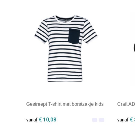
Gestreept T-shirt met borstzakje kids
Craft A
€ 10,08
€ 
vanaf
vanaf