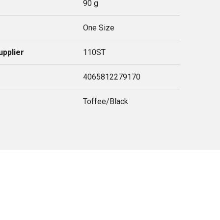
90 g
One Size
upplier
110ST
4065812279170
Toffee/Black