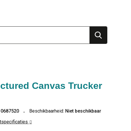
uctured Canvas Trucker
10687520
Beschikbaarheid:
Niet beschikbaar
ctspecificaties