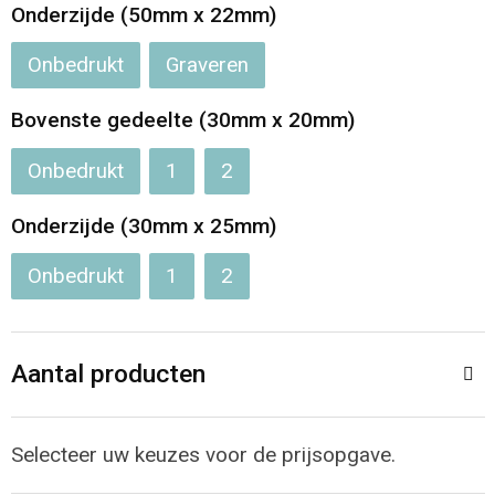
Jassen
Reistassen
Onderzijde (50mm x 22mm)
Onbedrukt
Graveren
Been- en voetbescherming
Koffers en Trolleys
Bovenste gedeelte (30mm x 20mm)
Overalls
Sporttassen
Onbedrukt
1
2
Schorten en Sloven
Boodschappentassen
Onderzijde (30mm x 25mm)
Gilets
Schoudertassen
Onbedrukt
1
2
Matrozentassen
Veiligheidsvesten en Veiligheidshesjes
Regenkleding
Papieren tassen
Aantal producten
Hygiëne en Persoonlijke verzorging
Tablettassen
Selecteer uw keuzes voor de prijsopgave.
Heuptassen