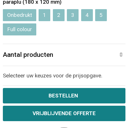
paraplu (180 x 120 mm)
Opvouwbare tassen
Onbedrukt
1
2
3
4
5
Waterbestendige tassen
Full colour
Bowlingtassen
Aantal producten
Strandtassen
Katoenen draagtassen
Selecteer uw keuzes voor de prijsopgave.
Rugzakken
BESTELLEN
VRIJBLIJVENDE OFFERTE