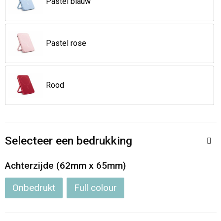
Pastel blauw
Opvouwbare tassen
Pastel rose
Waterbestendige tassen
Bowlingtassen
Rood
Strandtassen
Katoenen draagtassen
Selecteer een bedrukking
Rugzakken
Achterzijde (62mm x 65mm)
Onbedrukt
Full colour