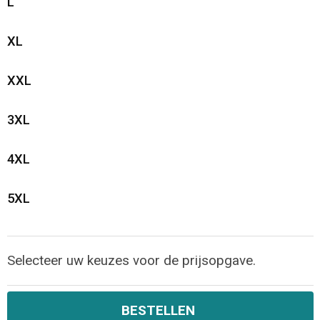
L
Opvouwbare tassen
XL
Waterbestendige tassen
XXL
Bowlingtassen
3XL
Strandtassen
4XL
Katoenen draagtassen
5XL
Rugzakken
Selecteer uw keuzes voor de prijsopgave.
BESTELLEN