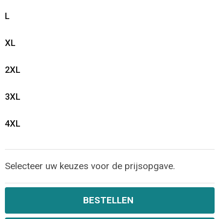
L
Opvouwbare tassen
XL
Waterbestendige tassen
2XL
Bowlingtassen
3XL
Strandtassen
Katoenen draagtassen
4XL
Rugzakken
Selecteer uw keuzes voor de prijsopgave.
BESTELLEN