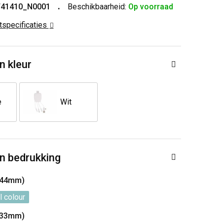
T41410_N0001
Beschikbaarheid:
Op voorraad
ctspecificaties
n kleur
e
Wit
n bedrukking
 44mm)
l colour
 33mm)