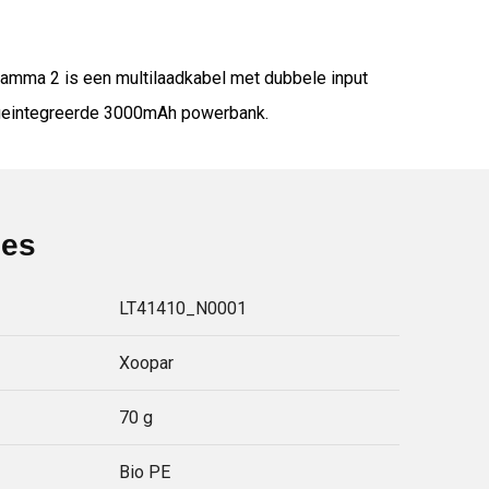
amma 2 is een multilaadkabel met dubbele input
n geintegreerde 3000mAh powerbank.
ies
LT41410_N0001
Xoopar
70 g
Bio PE