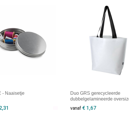
- Naaisetje
Duo GRS gerecycleerde
dubbelgelamineerde oversi
draagtas 30L
2,31
€ 1,67
vanaf