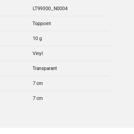
LT99300_N0004
Toppoint
10 g
Vinyl
Transparant
7 cm
7 cm