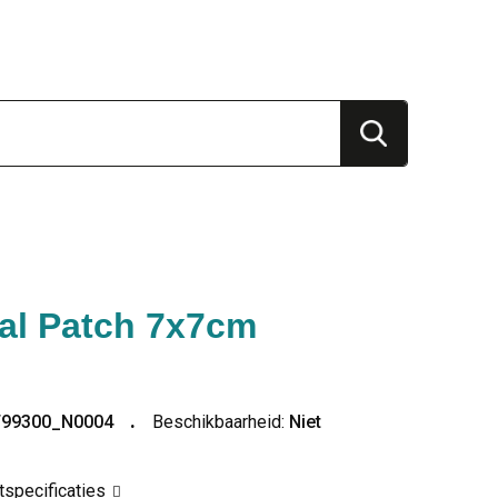
tal Patch 7x7cm
T99300_N0004
Beschikbaarheid:
Niet
ctspecificaties