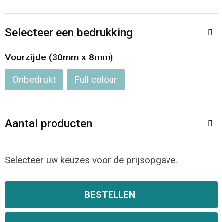
Opvouwbare tassen
Selecteer een bedrukking
Waterbestendige tassen
Voorzijde (30mm x 8mm)
Bowlingtassen
Onbedrukt
Full colour
Strandtassen
Aantal producten
Katoenen draagtassen
Rugzakken
Selecteer uw keuzes voor de prijsopgave.
BESTELLEN