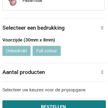
Pastel rose
Opvouwbare tassen
Waterbestendige tassen
Selecteer een bedrukking
Bowlingtassen
Voorzijde (30mm x 8mm)
Strandtassen
Onbedrukt
Full colour
Katoenen draagtassen
Aantal producten
Rugzakken
Selecteer uw keuzes voor de prijsopgave.
BESTELLEN