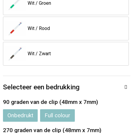
Jassen
Reistassen
Wit / Groen
Been- en voetbescherming
Koffers en Trolleys
Wit / Rood
Overalls
Sporttassen
Schorten en Sloven
Boodschappentassen
Wit / Zwart
Gilets
Schoudertassen
Matrozentassen
Veiligheidsvesten en Veiligheidshesjes
Selecteer een bedrukking
Regenkleding
Papieren tassen
90 graden van de clip (48mm x 7mm)
Hygiëne en Persoonlijke verzorging
Tablettassen
Onbedrukt
Full colour
Heuptassen
270 graden van de clip (48mm x 7mm)