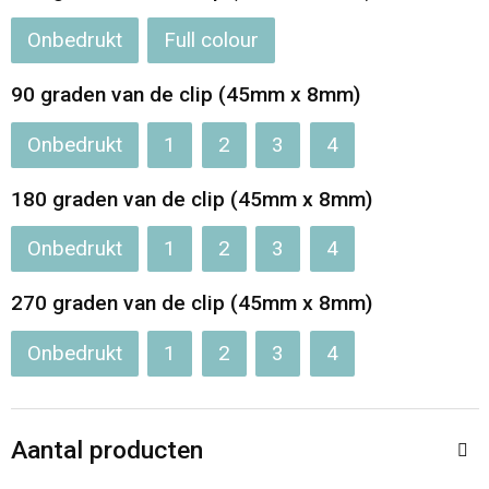
Onbedrukt
Full colour
Opvouwbare tassen
90 graden van de clip (45mm x 8mm)
Waterbestendige tassen
Onbedrukt
1
2
3
4
Bowlingtassen
180 graden van de clip (45mm x 8mm)
Strandtassen
Onbedrukt
1
2
3
4
Katoenen draagtassen
270 graden van de clip (45mm x 8mm)
Rugzakken
Onbedrukt
1
2
3
4
Aantal producten