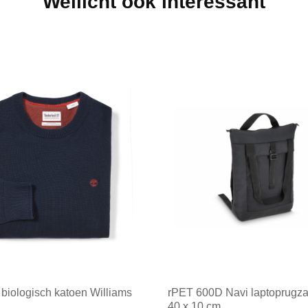
Wellicht ook interessant
 biologisch katoen Williams
rPET 600D Navi laptoprugza
40 x 10 cm