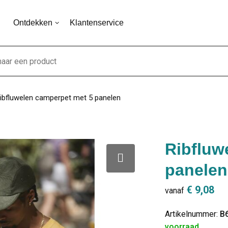
Ontdekken
Klantenservice
ibfluwelen camperpet met 5 panelen
Ribfluw
panelen
€ 9,08
vanaf
Artikelnummer:
B
voorraad