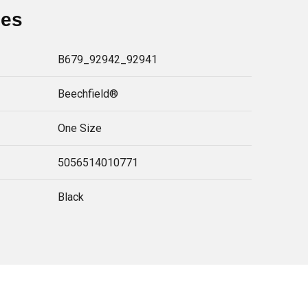
ies
B679_92942_92941
Beechfield®
One Size
5056514010771
Black