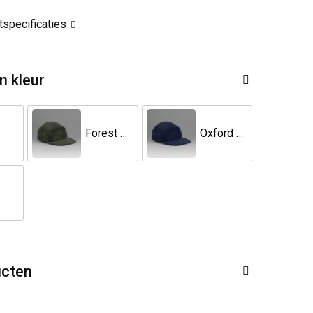
ctspecificaties
n kleur
Forest Night
Oxford Navy
ucten