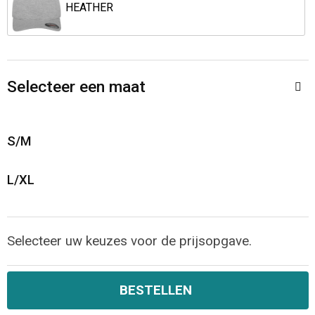
Jassen
Reistassen
HEATHER
Been- en voetbescherming
Koffers en Trolleys
Overalls
Sporttassen
Selecteer een maat
Schorten en Sloven
Boodschappentassen
S/M
Gilets
Schoudertassen
L/XL
Matrozentassen
Veiligheidsvesten en Veiligheidshesjes
Regenkleding
Papieren tassen
Selecteer uw keuzes voor de prijsopgave.
Hygiëne en Persoonlijke verzorging
Tablettassen
BESTELLEN
Heuptassen