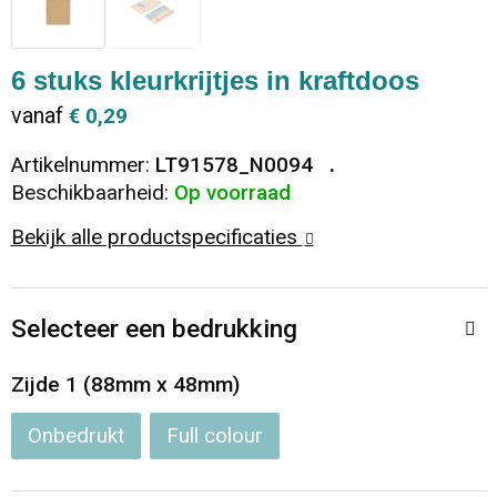
Dekens, Fleecedekens en Kussens
Ondergoed en Sokken
Vrije tijd en Strand
Koeltassen en Koelboxen
6 stuks kleurkrijtjes in kraftdoos
Vesten
Sweaters
Veiligheid, Auto en Fiets
Goodiebags
vanaf
€ 0,29
T-Shirts
Vesten
Elektronica, Gadgets en USB
Golftassen
Artikelnummer:
LT91578_N0094
Beschikbaarheid:
Op voorraad
Polo's
Caps, Hoeden en Mutsen
Huis, Tuin en Keuken
Duffeltassen
Bekijk alle productspecificaties
Kledingaccessoires
Schoenen
Reisbenodigdheden
Schoenentassen
Selecteer een bedrukking
Broeken en Rokken
Paraplu's
Jute tassen
Zijde 1 (88mm x 48mm)
Bodywarmers
Sinterklaas
Toilettassen
Onbedrukt
Full colour
T-Shirts
Laptop hoezen en tassen