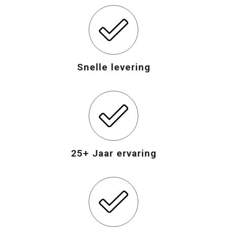
Opvouwbare tassen
Waterbestendige tassen
Snelle levering
Bowlingtassen
Strandtassen
Katoenen draagtassen
25+ Jaar ervaring
Rugzakken