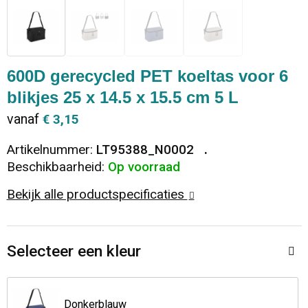
Dekens, Fleecedekens en Kussens
Ondergoed en Sokken
Vrije tijd en Strand
Koeltassen en Koelboxen
Vesten
Sweaters
Veiligheid, Auto en Fiets
Goodiebags
600D gerecycled PET koeltas voor 6
blikjes 25 x 14.5 x 15.5 cm 5 L
T-Shirts
Vesten
Elektronica, Gadgets en USB
Golftassen
vanaf
€ 3,15
Polo's
Caps, Hoeden en Mutsen
Huis, Tuin en Keuken
Duffeltassen
Artikelnummer:
LT95388_N0002
Beschikbaarheid:
Op voorraad
Kledingaccessoires
Schoenen
Reisbenodigdheden
Schoenentassen
Bekijk alle productspecificaties
Broeken en Rokken
Paraplu's
Jute tassen
Bodywarmers
Sinterklaas
Toilettassen
Selecteer een kleur
T-Shirts
Laptop hoezen en tassen
Donkerblauw