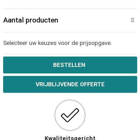
Opvouwbare tassen
Aantal producten
Waterbestendige tassen
Selecteer uw keuzes voor de prijsopgave.
Bowlingtassen
Strandtassen
BESTELLEN
Katoenen draagtassen
VRIJBLIJVENDE OFFERTE
Rugzakken
Kwaliteitsgericht