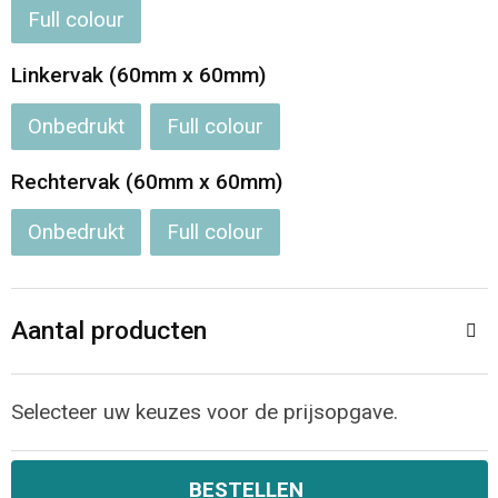
Full colour
Opvouwbare tassen
Linkervak (60mm x 60mm)
Waterbestendige tassen
Onbedrukt
Full colour
Bowlingtassen
Rechtervak (60mm x 60mm)
Strandtassen
Onbedrukt
Full colour
Katoenen draagtassen
Aantal producten
Rugzakken
Selecteer uw keuzes voor de prijsopgave.
BESTELLEN