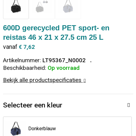
Dekens, Fleecedekens en Kussens
Ondergoed en Sokken
Vrije tijd en Strand
Koeltassen en Koelboxen
Vesten
Sweaters
Veiligheid, Auto en Fiets
Goodiebags
600D gerecycled PET sport- en
reistas 46 x 21 x 27.5 cm 25 L
T-Shirts
Vesten
Elektronica, Gadgets en USB
Golftassen
vanaf
€ 7,62
Polo's
Caps, Hoeden en Mutsen
Huis, Tuin en Keuken
Duffeltassen
Artikelnummer:
LT95367_N0002
Beschikbaarheid:
Op voorraad
Kledingaccessoires
Schoenen
Reisbenodigdheden
Schoenentassen
Bekijk alle productspecificaties
Broeken en Rokken
Paraplu's
Jute tassen
Selecteer een kleur
Bodywarmers
Sinterklaas
Toilettassen
T-Shirts
Laptop hoezen en tassen
Donkerblauw