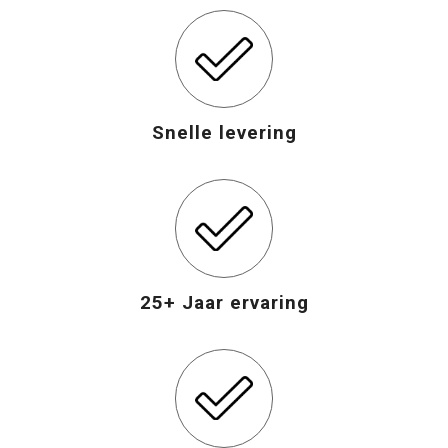
Opvouwbare tassen
Waterbestendige tassen
Snelle levering
Bowlingtassen
Strandtassen
Katoenen draagtassen
25+ Jaar ervaring
Rugzakken