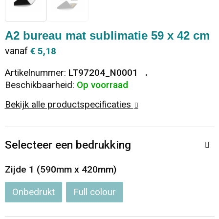
Dekens, Fleecedekens en Kussens
Ondergoed en Sokken
Vrije tijd en Strand
Koeltassen en Koelboxen
A2 bureau mat sublimatie 59 x 42 cm
Vesten
Sweaters
Veiligheid, Auto en Fiets
Goodiebags
vanaf
€ 5,18
T-Shirts
Vesten
Elektronica, Gadgets en USB
Golftassen
Artikelnummer:
LT97204_N0001
Beschikbaarheid:
Op voorraad
Polo's
Caps, Hoeden en Mutsen
Huis, Tuin en Keuken
Duffeltassen
Bekijk alle productspecificaties
Kledingaccessoires
Schoenen
Reisbenodigdheden
Schoenentassen
Selecteer een bedrukking
Broeken en Rokken
Paraplu's
Jute tassen
Zijde 1 (590mm x 420mm)
Bodywarmers
Sinterklaas
Toilettassen
Onbedrukt
Full colour
T-Shirts
Laptop hoezen en tassen