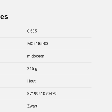
ies
0.535
MO2185-03
midocean
215 g
Hout
8719941070479
Zwart