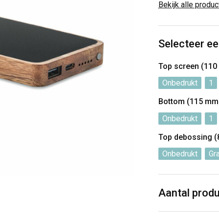
Bekijk alle produ
Selecteer ee
Top screen (11
Onbedrukt
1
Bottom (115 mm
Onbedrukt
1
Top debossing 
Onbedrukt
Gr
Aantal prod