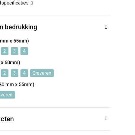
ctspecificaties
n bedrukking
0 mm x 55mm)
2
3
4
 x 60mm)
2
3
4
Graveren
(80 mm x 55mm)
averen
ucten