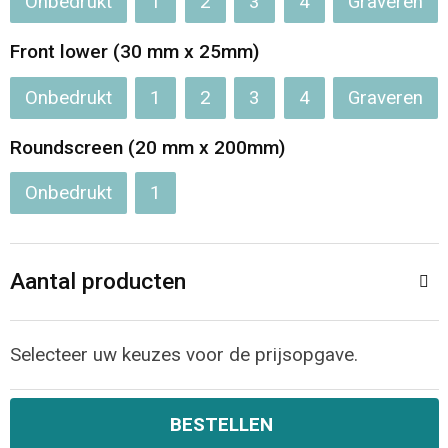
Onbedrukt
1
2
3
4
Graveren
Opvouwbare tassen
Front lower (30 mm x 25mm)
Waterbestendige tassen
Onbedrukt
1
2
3
4
Graveren
Bowlingtassen
Roundscreen (20 mm x 200mm)
Onbedrukt
1
Strandtassen
Katoenen draagtassen
Aantal producten
Rugzakken
Selecteer uw keuzes voor de prijsopgave.
BESTELLEN