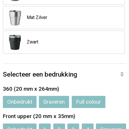
Jassen
Reistassen
Mat Zilver
Been- en voetbescherming
Koffers en Trolleys
Overalls
Sporttassen
Zwart
Schorten en Sloven
Boodschappentassen
Gilets
Schoudertassen
Selecteer een bedrukking
Matrozentassen
Veiligheidsvesten en Veiligheidshesjes
360 (20 mm x 264mm)
Regenkleding
Papieren tassen
Onbedrukt
Graveren
Full colour
Hygiëne en Persoonlijke verzorging
Tablettassen
Front upper (20 mm x 35mm)
Heuptassen