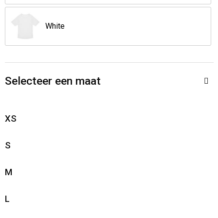
Opvouwbare tassen
White
Waterbestendige tassen
Bowlingtassen
Selecteer een maat
Strandtassen
XS
Katoenen draagtassen
S
Rugzakken
M
L