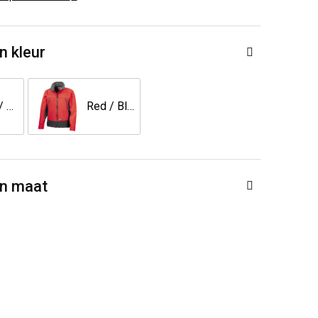
n kleur
Navy / Black
Red / Black
en maat