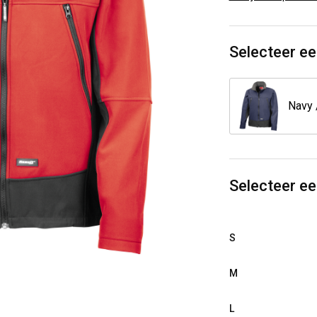
Selecteer ee
Selecteer e
S
M
L