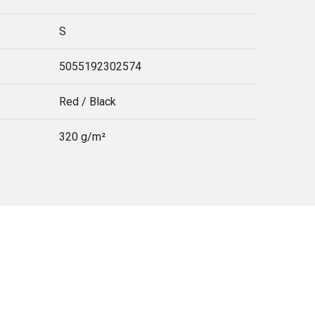
S
5055192302574
Red / Black
320 g/m²