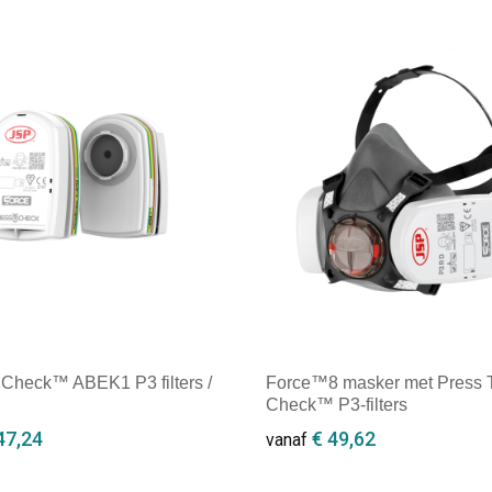
ale afname: 1
Minimale afname: 1
 Check™ ABEK1 P3 filters /
Force™8 masker met Press 
Check™ P3-filters
47,24
€ 49,62
vanaf