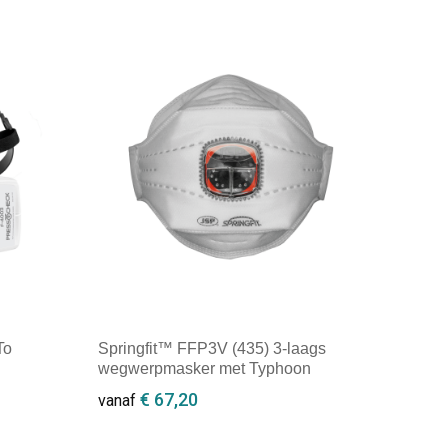
Minimale afname: 1
To
Springfit™ FFP3V (435) 3-laags
wegwerpmasker met Typhoon
ventiel
€ 67,20
vanaf