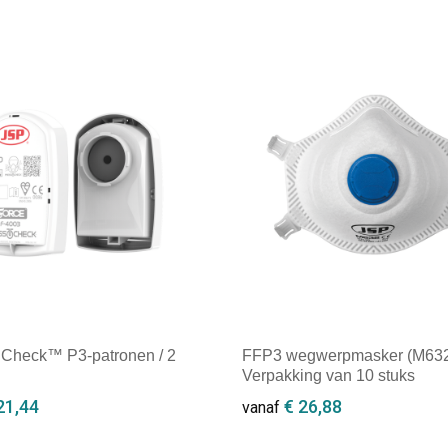
 Check™ P3-patronen / 2
FFP3 wegwerpmasker (M632
Verpakking van 10 stuks
21,44
€ 26,88
vanaf