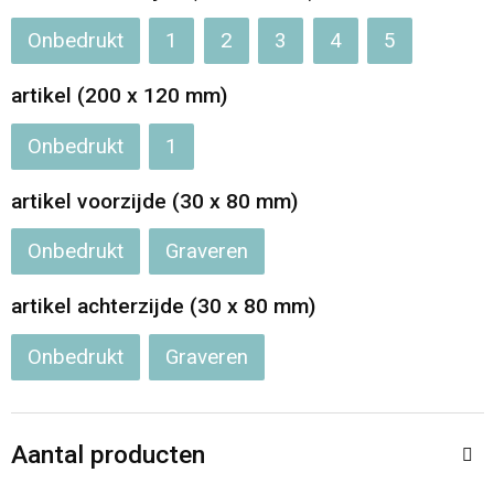
Onbedrukt
1
2
3
4
5
Opvouwbare tassen
artikel (200 x 120 mm)
Waterbestendige tassen
Onbedrukt
1
Bowlingtassen
artikel voorzijde (30 x 80 mm)
Strandtassen
Onbedrukt
Graveren
Katoenen draagtassen
artikel achterzijde (30 x 80 mm)
Rugzakken
Onbedrukt
Graveren
Aantal producten