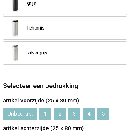
Jassen
Reistassen
grijs
Been- en voetbescherming
Koffers en Trolleys
lichtgrijs
Overalls
Sporttassen
Schorten en Sloven
Boodschappentassen
zilvergrijs
Gilets
Schoudertassen
Matrozentassen
Veiligheidsvesten en Veiligheidshesjes
Selecteer een bedrukking
Regenkleding
Papieren tassen
artikel voorzijde (25 x 80 mm)
Hygiëne en Persoonlijke verzorging
Tablettassen
Onbedrukt
1
2
3
4
5
Heuptassen
artikel achterzijde (25 x 80 mm)