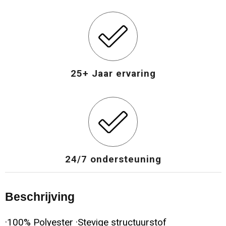
Opvouwbare tassen
Waterbestendige tassen
Bowlingtassen
25+ Jaar ervaring
Strandtassen
Katoenen draagtassen
Rugzakken
24/7 ondersteuning
Beschrijving
·100% Polyester ·Stevige structuurstof