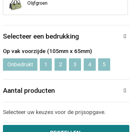
Jassen
Reistassen
Olijfgroen
Been- en voetbescherming
Koffers en Trolleys
Overalls
Sporttassen
Selecteer een bedrukking
Schorten en Sloven
Boodschappentassen
Op vak voorzijde (105mm x 65mm)
Onbedrukt
1
2
3
4
5
Gilets
Schoudertassen
Matrozentassen
Veiligheidsvesten en Veiligheidshesjes
Aantal producten
Regenkleding
Papieren tassen
Hygiëne en Persoonlijke verzorging
Tablettassen
Selecteer uw keuzes voor de prijsopgave.
Heuptassen