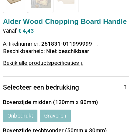
Dekens, Fleecedekens en Kussens
Ondergoed en Sokken
Vrije tijd en Strand
Koeltassen en Koelboxen
Alder Wood Chopping Board Handle
Vesten
Sweaters
Veiligheid, Auto en Fiets
Goodiebags
vanaf
€ 4,43
T-Shirts
Vesten
Elektronica, Gadgets en USB
Golftassen
Artikelnummer:
261831-011999999
Beschikbaarheid:
Niet beschikbaar
Polo's
Caps, Hoeden en Mutsen
Huis, Tuin en Keuken
Duffeltassen
Bekijk alle productspecificaties
Kledingaccessoires
Schoenen
Reisbenodigdheden
Schoenentassen
Selecteer een bedrukking
Broeken en Rokken
Paraplu's
Jute tassen
Bovenzijde midden (120mm x 80mm)
Bodywarmers
Sinterklaas
Toilettassen
Onbedrukt
Graveren
T-Shirts
Laptop hoezen en tassen
Bovenzijde rechtsonder (50mm x 30mm)