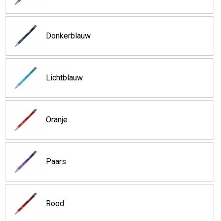
Opvouwbare tassen
Donkerblauw
Waterbestendige tassen
Bowlingtassen
Lichtblauw
Strandtassen
Oranje
Katoenen draagtassen
Rugzakken
Paars
Rood