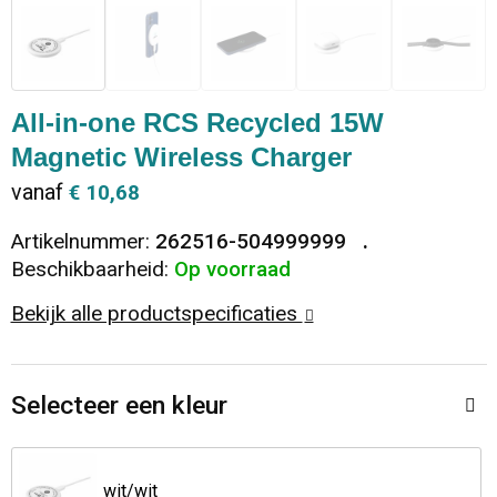
Dekens, Fleecedekens en Kussens
Ondergoed en Sokken
Vrije tijd en Strand
Koeltassen en Koelboxen
Vesten
Sweaters
Veiligheid, Auto en Fiets
Goodiebags
All-in-one RCS Recycled 15W
Magnetic Wireless Charger
T-Shirts
Vesten
Elektronica, Gadgets en USB
Golftassen
vanaf
€ 10,68
Polo's
Caps, Hoeden en Mutsen
Huis, Tuin en Keuken
Duffeltassen
Artikelnummer:
262516-504999999
Beschikbaarheid:
Op voorraad
Kledingaccessoires
Schoenen
Reisbenodigdheden
Schoenentassen
Bekijk alle productspecificaties
Broeken en Rokken
Paraplu's
Jute tassen
Bodywarmers
Sinterklaas
Toilettassen
Selecteer een kleur
T-Shirts
Laptop hoezen en tassen
wit/wit