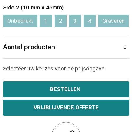
Jassen
Reistassen
Side 2 (10 mm x 45mm)
Been- en voetbescherming
Koffers en Trolleys
Onbedrukt
1
2
3
4
Graveren
Overalls
Sporttassen
Aantal producten
Schorten en Sloven
Boodschappentassen
Gilets
Schoudertassen
Selecteer uw keuzes voor de prijsopgave.
Matrozentassen
Veiligheidsvesten en Veiligheidshesjes
BESTELLEN
Regenkleding
Papieren tassen
VRIJBLIJVENDE OFFERTE
Hygiëne en Persoonlijke verzorging
Tablettassen
Heuptassen