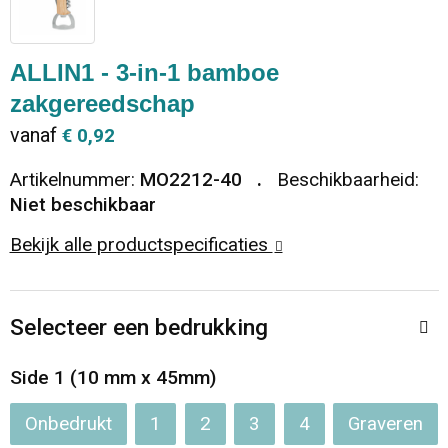
Dekens, Fleecedekens en Kussens
Ondergoed en Sokken
Vrije tijd en Strand
Koeltassen en Koelboxen
ALLIN1 - 3-in-1 bamboe
Vesten
Sweaters
Veiligheid, Auto en Fiets
Goodiebags
zakgereedschap
vanaf
€ 0,92
T-Shirts
Vesten
Elektronica, Gadgets en USB
Golftassen
Artikelnummer:
MO2212-40
Beschikbaarheid:
Polo's
Caps, Hoeden en Mutsen
Huis, Tuin en Keuken
Duffeltassen
Niet beschikbaar
Bekijk alle productspecificaties
Kledingaccessoires
Schoenen
Reisbenodigdheden
Schoenentassen
Broeken en Rokken
Paraplu's
Jute tassen
Selecteer een bedrukking
Bodywarmers
Sinterklaas
Toilettassen
Side 1 (10 mm x 45mm)
T-Shirts
Laptop hoezen en tassen
Onbedrukt
1
2
3
4
Graveren