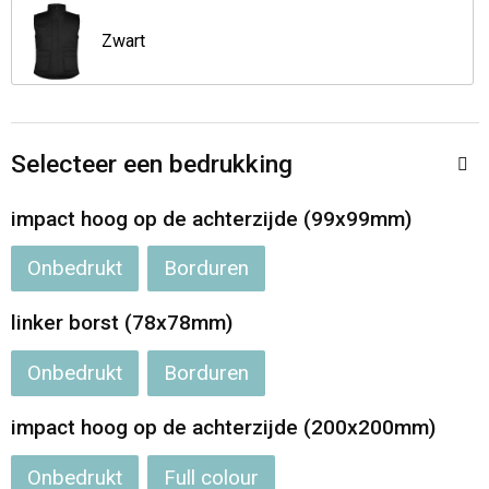
Opvouwbare tassen
Zwart
Waterbestendige tassen
Bowlingtassen
Selecteer een bedrukking
Strandtassen
impact hoog op de achterzijde (99x99mm)
Onbedrukt
Borduren
Katoenen draagtassen
linker borst (78x78mm)
Rugzakken
Onbedrukt
Borduren
impact hoog op de achterzijde (200x200mm)
Onbedrukt
Full colour