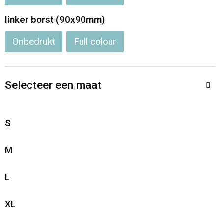
linker borst (90x90mm)
Onbedrukt
Full colour
Selecteer een maat
S
M
L
XL