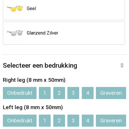
Jassen
Reistassen
Geel
Been- en voetbescherming
Koffers en Trolleys
Overalls
Sporttassen
Glanzend Zilver
Schorten en Sloven
Boodschappentassen
Gilets
Schoudertassen
Selecteer een bedrukking
Matrozentassen
Veiligheidsvesten en Veiligheidshesjes
Right leg (8 mm x 50mm)
Onbedrukt
1
2
3
4
Graveren
Regenkleding
Papieren tassen
Left leg (8 mm x 50mm)
Hygiëne en Persoonlijke verzorging
Tablettassen
Onbedrukt
1
2
3
4
Graveren
Heuptassen