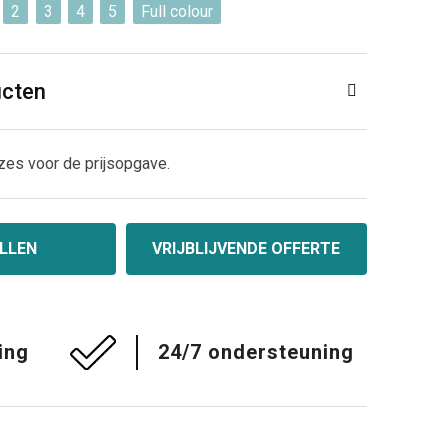
2
3
4
5
Full colour
ucten
zes voor de prijsopgave.
LLEN
VRIJBLIJVENDE OFFERTE
ing
24/7 ondersteuning