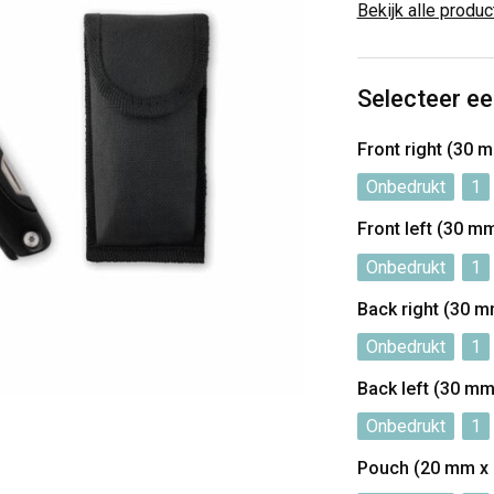
Bekijk alle produ
Selecteer ee
Front right (30
Onbedrukt
1
Front left (30 
Onbedrukt
1
Back right (30 
Onbedrukt
1
Back left (30 m
Onbedrukt
1
Pouch (20 mm x