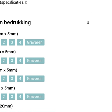
ctspecificaties
n bedrukking
 mm x 5mm)
2
3
4
Graveren
mm x 5mm)
2
3
4
Graveren
mm x 5mm)
2
3
4
Graveren
m x 5mm)
2
3
4
Graveren
 20mm)