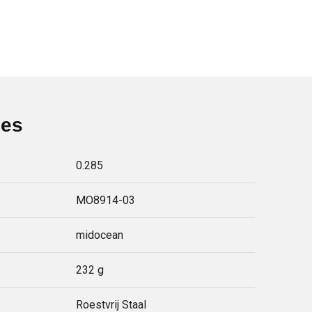
ies
0.285
MO8914-03
midocean
232 g
Roestvrij Staal