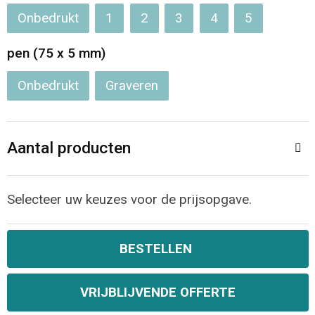
Onbedrukt
1
2
3
4
5
Opvouwbare tassen
pen (75 x 5 mm)
Waterbestendige tassen
Onbedrukt
Graveren
Bowlingtassen
Strandtassen
Aantal producten
Katoenen draagtassen
Selecteer uw keuzes voor de prijsopgave.
Rugzakken
BESTELLEN
VRIJBLIJVENDE OFFERTE