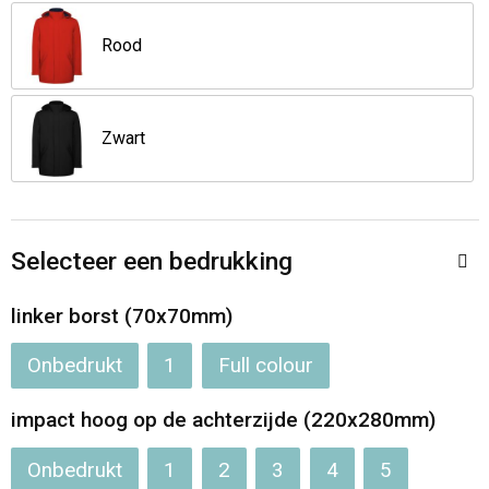
Jassen
Reistassen
Rood
Been- en voetbescherming
Koffers en Trolleys
Overalls
Sporttassen
Zwart
Schorten en Sloven
Boodschappentassen
Gilets
Schoudertassen
Selecteer een bedrukking
Matrozentassen
Veiligheidsvesten en Veiligheidshesjes
linker borst (70x70mm)
Regenkleding
Papieren tassen
Onbedrukt
1
Full colour
Hygiëne en Persoonlijke verzorging
Tablettassen
impact hoog op de achterzijde (220x280mm)
Onbedrukt
1
2
3
4
5
Heuptassen