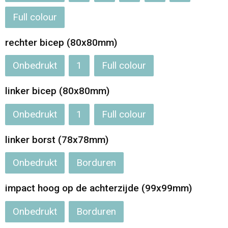
Full colour
Opvouwbare tassen
rechter bicep (80x80mm)
Waterbestendige tassen
Onbedrukt
1
Full colour
Bowlingtassen
linker bicep (80x80mm)
Strandtassen
Onbedrukt
1
Full colour
Katoenen draagtassen
linker borst (78x78mm)
Rugzakken
Onbedrukt
Borduren
impact hoog op de achterzijde (99x99mm)
Onbedrukt
Borduren