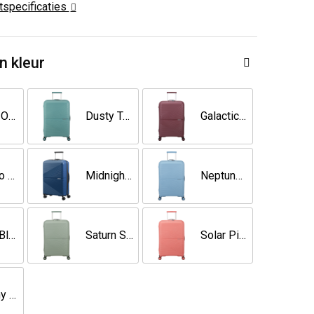
ctspecificaties
n kleur
Deep Ocean
Dusty Turquoise
Galactic Mauve
Mango Orange
Midnight Navy
Neptune Blue
Onyx Black
Saturn Sage
Solar Pink
Stormy Lilac