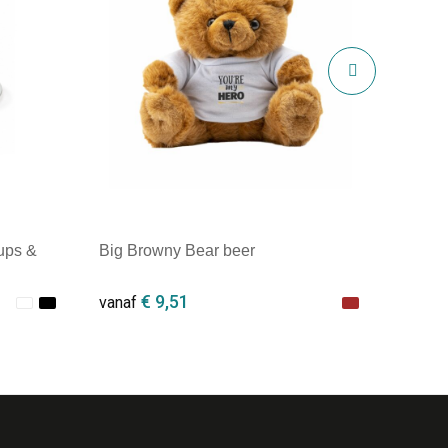
ups &
Big Browny Bear beer
€ 9,51
vanaf
Minimale afname: 1