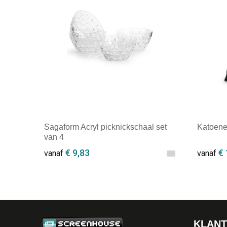
Sagaform Acryl picknickschaal set
Katoene
van 4
€ 9,83
€ 
vanaf
vanaf
Minimale afname: 1
Minim
KLANT