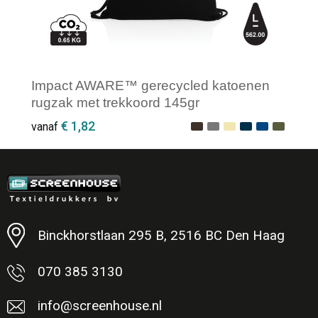
Impact AWARE™ gerecycled katoenen
rugzak met trekkoord 145gr
€ 1,82
vanaf
Minimale afname: 1
Binckhorstlaan 295 B, 2516 BC Den Haag
070 385 3130
info@screenhouse.nl