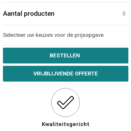
Opvouwbare tassen
Aantal producten
Waterbestendige tassen
Selecteer uw keuzes voor de prijsopgave.
Bowlingtassen
BESTELLEN
Strandtassen
Katoenen draagtassen
VRIJBLIJVENDE OFFERTE
Rugzakken
Kwaliteitsgericht