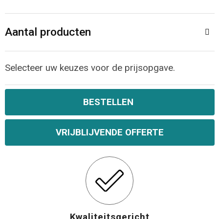
Opvouwbare tassen
Aantal producten
Waterbestendige tassen
Selecteer uw keuzes voor de prijsopgave.
Bowlingtassen
Strandtassen
BESTELLEN
Katoenen draagtassen
VRIJBLIJVENDE OFFERTE
Rugzakken
Kwaliteitsgericht