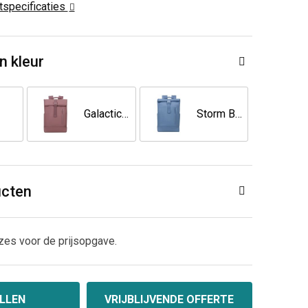
ctspecificaties
n kleur
Galactic Mauve
Storm Blue
ucten
zes voor de prijsopgave.
LLEN
VRIJBLIJVENDE OFFERTE