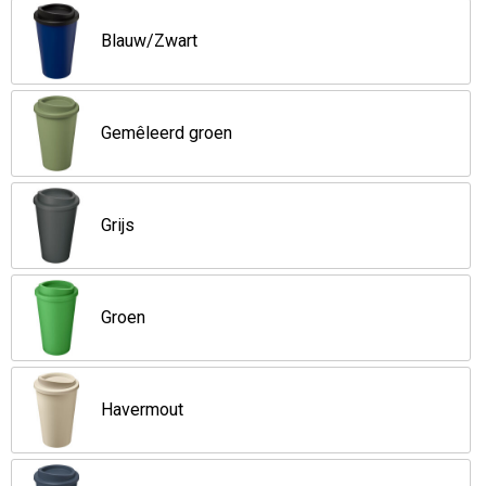
Opvouwbare tassen
Blauw/Zwart
Waterbestendige tassen
Gemêleerd groen
Bowlingtassen
Strandtassen
Grijs
Katoenen draagtassen
Groen
Rugzakken
Havermout