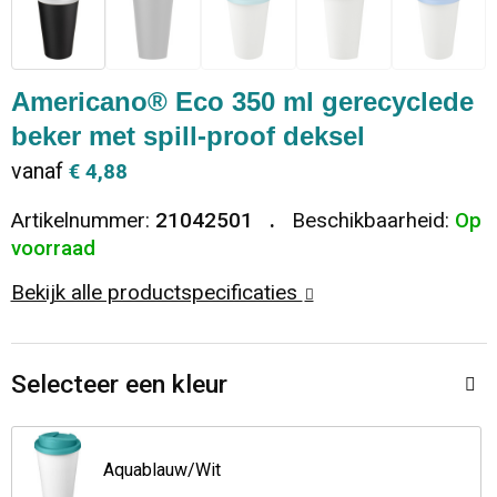
Dekens, Fleecedekens en Kussens
Ondergoed en Sokken
Vrije tijd en Strand
Koeltassen en Koelboxen
Vesten
Sweaters
Veiligheid, Auto en Fiets
Goodiebags
Americano® Eco 350 ml gerecyclede
beker met spill-proof deksel
T-Shirts
Vesten
Elektronica, Gadgets en USB
Golftassen
vanaf
€ 4,88
Polo's
Caps, Hoeden en Mutsen
Huis, Tuin en Keuken
Duffeltassen
Artikelnummer:
21042501
Beschikbaarheid:
Op
voorraad
Kledingaccessoires
Schoenen
Reisbenodigdheden
Schoenentassen
Bekijk alle productspecificaties
Broeken en Rokken
Paraplu's
Jute tassen
Selecteer een kleur
Bodywarmers
Sinterklaas
Toilettassen
T-Shirts
Laptop hoezen en tassen
Aquablauw/Wit