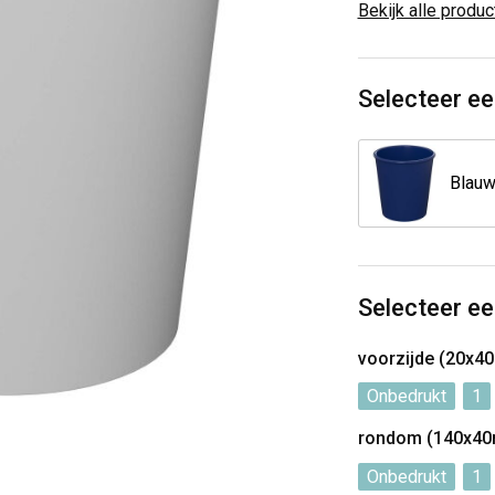
Bekijk alle produ
Selecteer ee
Blau
Selecteer ee
voorzijde (20x4
Onbedrukt
1
rondom (140x4
Onbedrukt
1