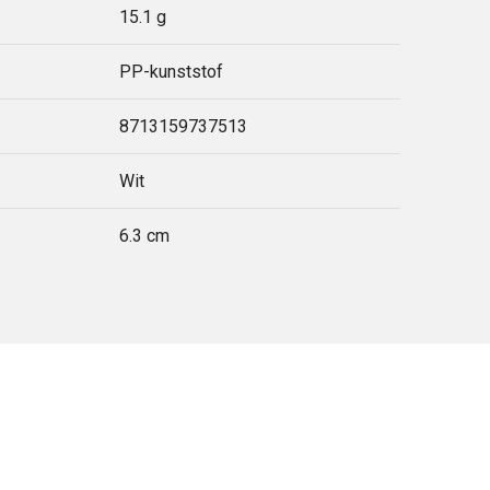
15.1 g
PP-kunststof
8713159737513
Wit
6.3 cm