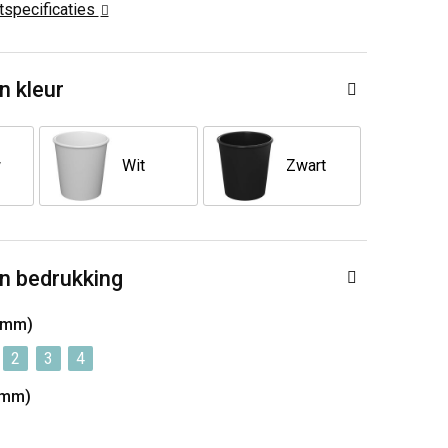
ctspecificaties
n kleur
w
Wit
Zwart
n bedrukking
0mm)
2
3
4
0mm)