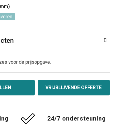
5mm)
averen
ucten
zes voor de prijsopgave.
LLEN
VRIJBLIJVENDE OFFERTE
ing
24/7 ondersteuning