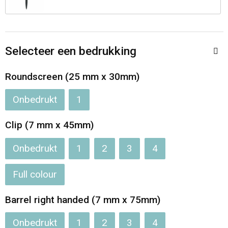
Opvouwbare tassen
Waterbestendige tassen
Selecteer een bedrukking
Bowlingtassen
Roundscreen (25 mm x 30mm)
Onbedrukt
1
Strandtassen
Clip (7 mm x 45mm)
Katoenen draagtassen
Onbedrukt
1
2
3
4
Rugzakken
Full colour
Barrel right handed (7 mm x 75mm)
Onbedrukt
1
2
3
4