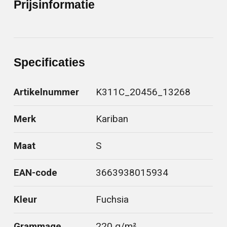
Prijsinformatie
Specificaties
Artikelnummer
K311C_20456_13268
Merk
Kariban
Maat
S
EAN-code
3663938015934
Kleur
Fuchsia
Grammage
220 g/m²