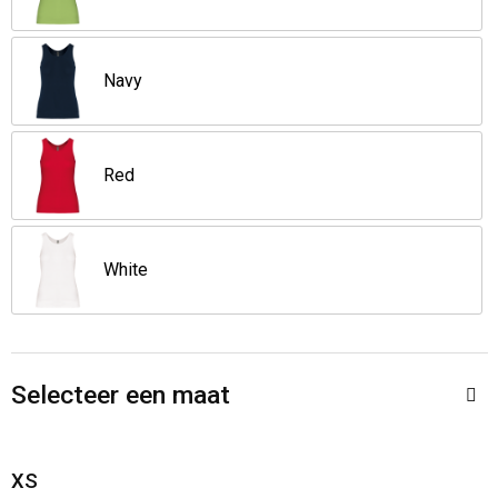
Opvouwbare tassen
Navy
Waterbestendige tassen
Bowlingtassen
Red
Strandtassen
White
Katoenen draagtassen
Rugzakken
Selecteer een maat
XS