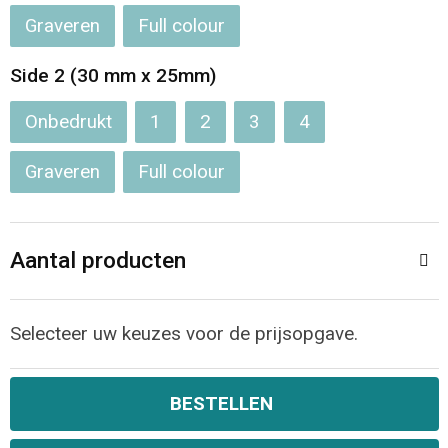
Jassen
Reistassen
Graveren
Full colour
Been- en voetbescherming
Koffers en Trolleys
Side 2 (30 mm x 25mm)
Overalls
Sporttassen
Onbedrukt
1
2
3
4
Schorten en Sloven
Boodschappentassen
Graveren
Full colour
Gilets
Schoudertassen
Aantal producten
Matrozentassen
Veiligheidsvesten en Veiligheidshesjes
Regenkleding
Papieren tassen
Selecteer uw keuzes voor de prijsopgave.
Hygiëne en Persoonlijke verzorging
Tablettassen
BESTELLEN
Heuptassen