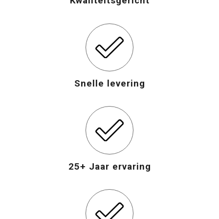
Kwaliteitsgericht
Opvouwbare tassen
Waterbestendige tassen
Bowlingtassen
Snelle levering
Strandtassen
Katoenen draagtassen
Rugzakken
25+ Jaar ervaring