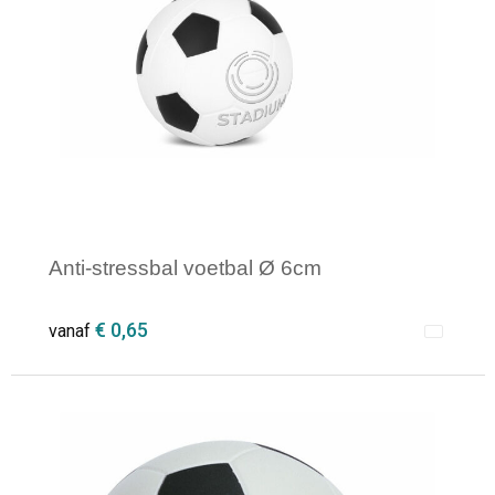
Opvouwbare tassen
Waterbestendige tassen
Bowlingtassen
Strandtassen
Anti-stressbal voetbal Ø 6cm
Katoenen draagtassen
€ 0,65
vanaf
Rugzakken
Minimale afname: 1