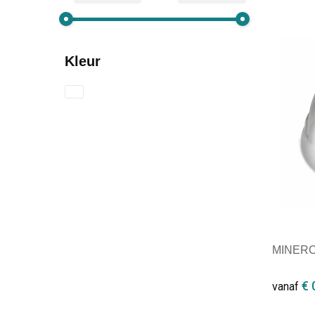
Kleur
MINEROS
€ 
vanaf