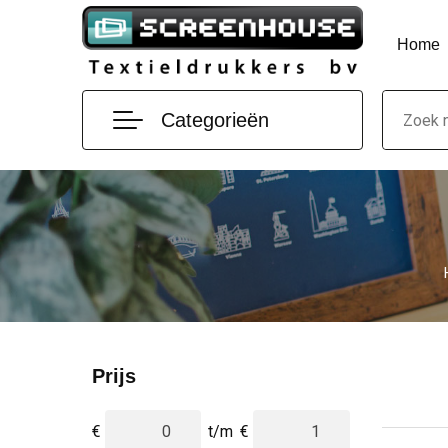
Home
Categorieën
Prijs
€
t/m
€