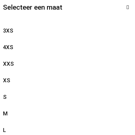
Selecteer een maat
3XS
4XS
XXS
XS
S
M
L