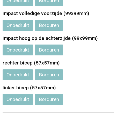
Onbedrukt
Borduren
Opvouwbare tassen
impact volledige voorzijde (99x99mm)
Waterbestendige tassen
Onbedrukt
Borduren
Bowlingtassen
impact hoog op de achterzijde (99x99mm)
Onbedrukt
Borduren
Strandtassen
rechter bicep (57x57mm)
Katoenen draagtassen
Onbedrukt
Borduren
Rugzakken
linker bicep (57x57mm)
Onbedrukt
Borduren