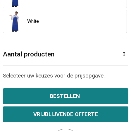
Opvouwbare tassen
White
Waterbestendige tassen
Bowlingtassen
Aantal producten
Strandtassen
Katoenen draagtassen
Selecteer uw keuzes voor de prijsopgave.
Rugzakken
BESTELLEN
VRIJBLIJVENDE OFFERTE